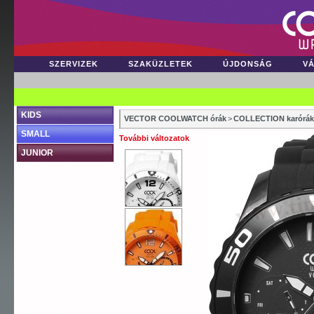
SZERVIZEK
SZAKÜZLETEK
ÚJDONSÁG
V
KIDS
VECTOR COOLWATCH órák
>
COLLECTION karórák
SMALL
További változatok
JUNIOR
UNISEX
XL
XXL
MULTI
JUNIOR STONES
UNISEX STONES
SLIM
DIGI TOUCH