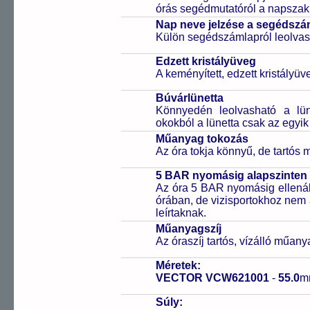
órás segédmutatóról a napszak 
Nap neve jelzése a segédsz
Külön segédszámlapról leolvas
Edzett kristályüveg
A keményített, edzett kristályü
Búvárlünetta
Könnyedén leolvasható a lüne
okokból a lünetta csak az egyik
Műanyag tokozás
Az óra tokja könnyű, de tartós
5 BAR nyomásig alapszinten 
Az óra 5 BAR nyomásig ellenáll
órában, de vizisportokhoz nem
leírtaknak.
Műanyagszíj
Az óraszíj tartós, vízálló műany
Méretek:
VECTOR VCW621001
-
55.0
m
Súly: