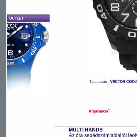
COLLECTION
OUTLET
Típus szám:
VECTOR COOLW
*
Árgarancia
MULTI HANDS
Az óra segédszámlapjairól leol