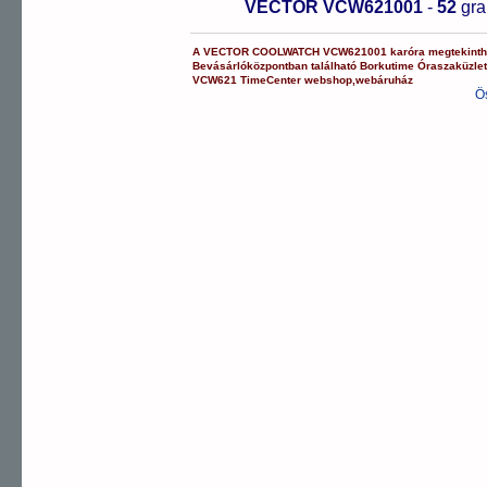
VECTOR VCW621001
-
52
gr
A
VECTOR COOLWATCH
VCW621001
karóra
megtekinth
Bevásárlóközpontban
található Borkutime Óraszaküzle
VCW621
TimeCenter webshop
,
webáruház
Ö