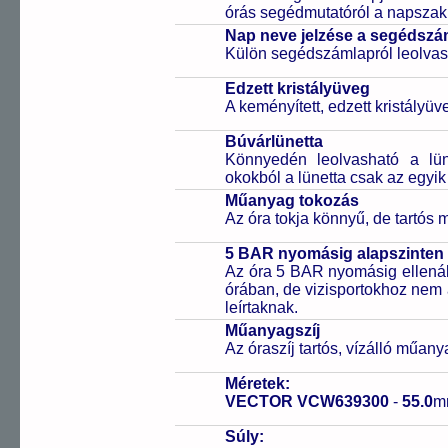
órás segédmutatóról a napszak 
Nap neve jelzése a segédsz
Külön segédszámlapról leolvas
Edzett kristályüveg
A keményített, edzett kristályü
Búvárlünetta
Könnyedén leolvasható a lüne
okokból a lünetta csak az egyik
Műanyag tokozás
Az óra tokja könnyű, de tartós
5 BAR nyomásig alapszinten 
Az óra 5 BAR nyomásig ellenáll
órában, de vizisportokhoz nem
leírtaknak.
Műanyagszíj
Az óraszíj tartós, vízálló műany
Méretek:
VECTOR VCW639300
-
55.0
m
Súly: