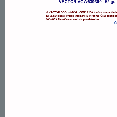
VECTOR VCW639300
-
52
gr
A
VECTOR COOLWATCH
VCW639300
karóra
megtekinth
Bevásárlóközpontban
található Borkutime Óraszaküzle
VCW639
TimeCenter webshop
,
webáruház
Ö