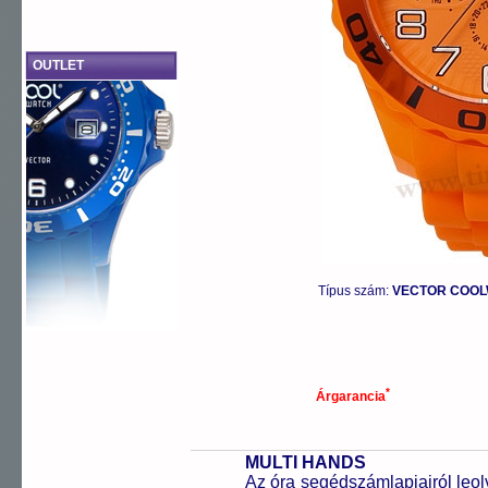
COLLECTION
OUTLET
Típus szám:
VECTOR COOLW
*
Árgarancia
MULTI HANDS
Az óra segédszámlapjairól leol