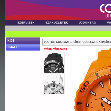
SZERVIZEK
SZAKÜZLETEK
ÚJDONSÁG
V
KIDS
VECTOR COOLWATCH órák
>
COLLECTION karórák
SMALL
További változatok
JUNIOR
UNISEX
XL
XXL
MULTI
JUNIOR STONES
UNISEX STONES
SLIM
DIGI TOUCH