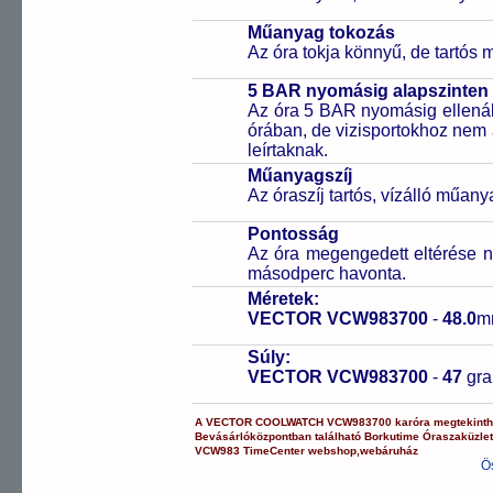
Műanyag tokozás
Az óra tokja könnyű, de tartós
5 BAR nyomásig alapszinten 
Az óra 5 BAR nyomásig ellenáll
órában, de vizisportokhoz nem
leírtaknak.
Műanyagszíj
Az óraszíj tartós, vízálló műany
Pontosság
Az óra megengedett eltérése n
másodperc havonta.
Méretek:
VECTOR VCW983700
-
48.0
m
Súly:
VECTOR VCW983700
-
47
gr
A
VECTOR COOLWATCH
VCW983700
karóra
megtekinth
Bevásárlóközpontban
található Borkutime Óraszaküzle
VCW983
TimeCenter webshop
,
webáruház
Ö