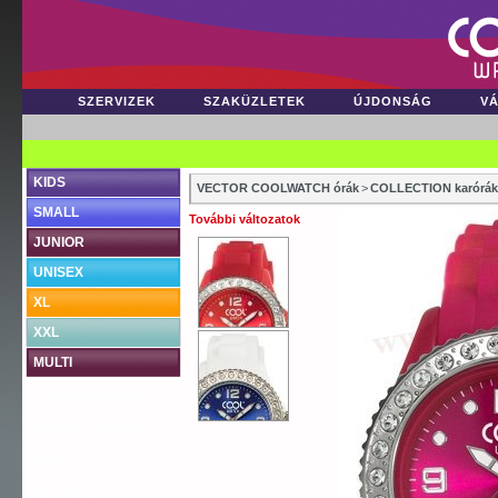
SZERVIZEK
SZAKÜZLETEK
ÚJDONSÁG
V
KIDS
VECTOR COOLWATCH órák
>
COLLECTION karórák
SMALL
További változatok
JUNIOR
UNISEX
XL
XXL
MULTI
JUNIOR STONES
UNISEX STONES
SLIM
DIGI TOUCH