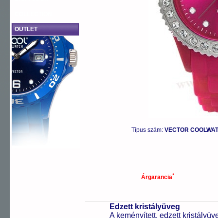
COLLECTION
OUTLET
Típus szám:
VECTOR COOLWATC
*
Árgarancia
Edzett kristályüveg
A keményített, edzett kristályü