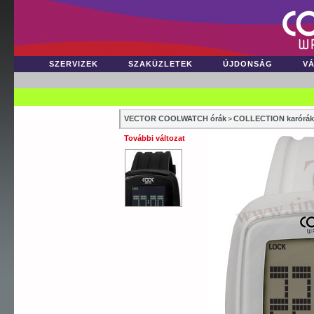
SZERVIZEK
SZAKÜZLETEK
ÚJDONSÁG
V
KIDS
VECTOR COOLWATCH órák
>
COLLECTION karórák
SMALL
További változat
JUNIOR
UNISEX
XL
XXL
MULTI
JUNIOR STONES
UNISEX STONES
SLIM
DIGI TOUCH