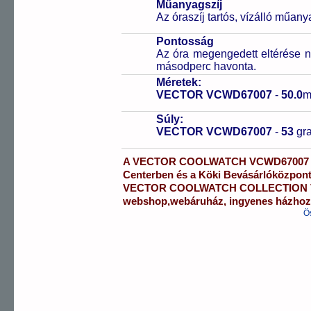
Műanyagszíj
Az óraszíj tartós, vízálló műany
Pontosság
Az óra megengedett eltérése n
másodperc havonta.
Méretek:
VECTOR VCWD67007
-
50.0
m
Súly:
VECTOR VCWD67007
-
53
gr
A
VECTOR COOLWATCH
VCWD67007
Centerben
és a
Köki Bevásárlóközpon
VECTOR COOLWATCH
COLLECTION
webshop
,
webáruház
,
ingyenes házhozs
Ö