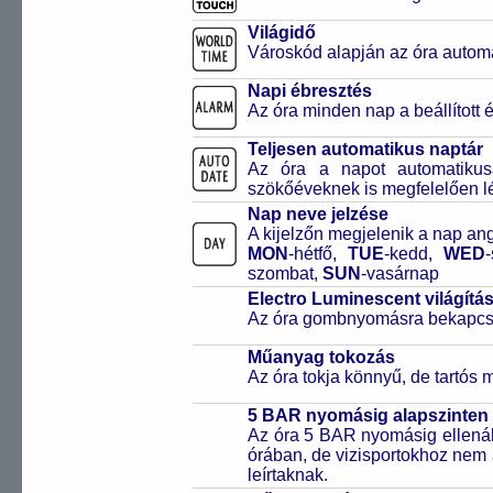
Világidő
Városkód alapján az óra automa
Napi ébresztés
Az óra minden nap a beállított é
Teljesen automatikus naptár
Az óra a napot automatiku
szökőéveknek is megfelelően lé
Nap neve jelzése
A kijelzőn megjelenik a nap ang
MON
-hétfő,
TUE
-kedd,
WED
szombat,
SUN
-vasárnap
Electro Luminescent világítá
Az óra gombnyomásra bekapcsol
Műanyag tokozás
Az óra tokja könnyű, de tartós
5 BAR nyomásig alapszinten 
Az óra 5 BAR nyomásig ellenáll
órában, de vizisportokhoz nem
leírtaknak.