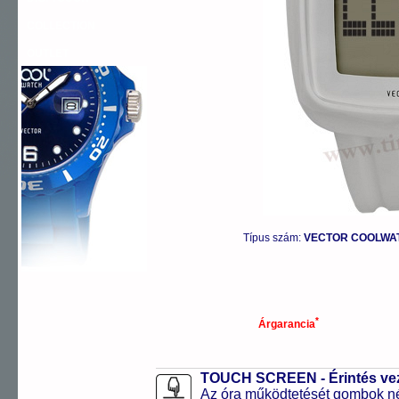
COLLECTION
OUTLET
Típus szám:
VECTOR COOLWATC
*
Árgarancia
TOUCH SCREEN - Érintés vezé
Az óra működtetését gombok nél