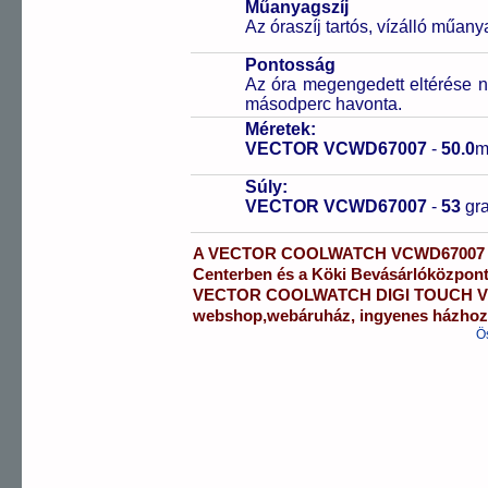
Műanyagszíj
Az óraszíj tartós, vízálló műany
Pontosság
Az óra megengedett eltérése n
másodperc havonta.
Méretek:
VECTOR VCWD67007
-
50.0
m
Súly:
VECTOR VCWD67007
-
53
gr
A
VECTOR COOLWATCH
VCWD67007
Centerben
és a
Köki Bevásárlóközpon
VECTOR COOLWATCH
DIGI TOUCH
V
webshop
,
webáruház
,
ingyenes házhozs
Ö