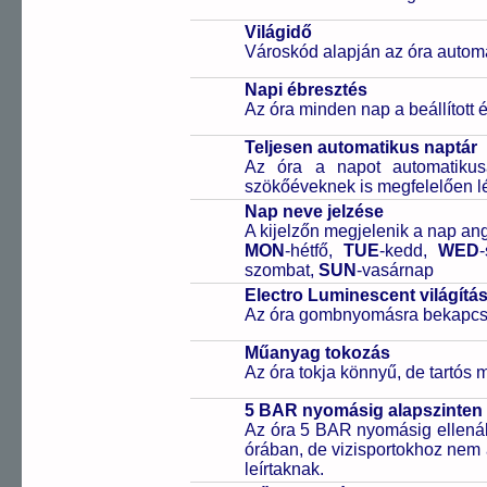
Világidő
Városkód alapján az óra automa
Napi ébresztés
Az óra minden nap a beállított é
Teljesen automatikus naptár
Az óra a napot automatiku
szökőéveknek is megfelelően lé
Nap neve jelzése
A kijelzőn megjelenik a nap ang
MON
-hétfő,
TUE
-kedd,
WED
szombat,
SUN
-vasárnap
Electro Luminescent világítá
Az óra gombnyomásra bekapcsol
Műanyag tokozás
Az óra tokja könnyű, de tartós
5 BAR nyomásig alapszinten 
Az óra 5 BAR nyomásig ellenáll
órában, de vizisportokhoz nem
leírtaknak.