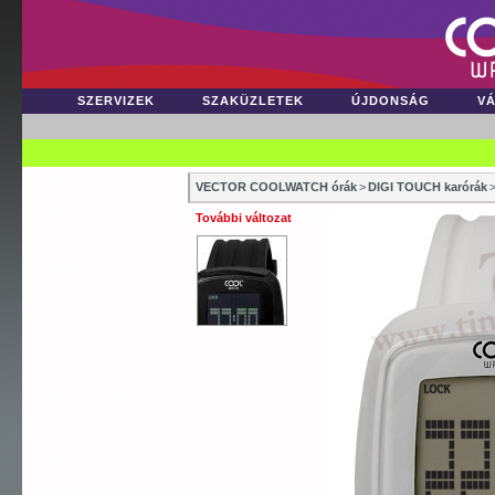
SZERVIZEK
SZAKÜZLETEK
ÚJDONSÁG
V
KIDS
VECTOR COOLWATCH órák
>
DIGI TOUCH karórák
SMALL
További változat
JUNIOR
UNISEX
XL
XXL
MULTI
JUNIOR STONES
UNISEX STONES
SLIM
DIGI TOUCH