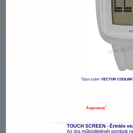
COLLECTION
OUTLET
Típus szám:
VECTOR COOLWATC
*
Árgarancia
TOUCH SCREEN - Érintés vezé
Az óra működtetését gombok nél