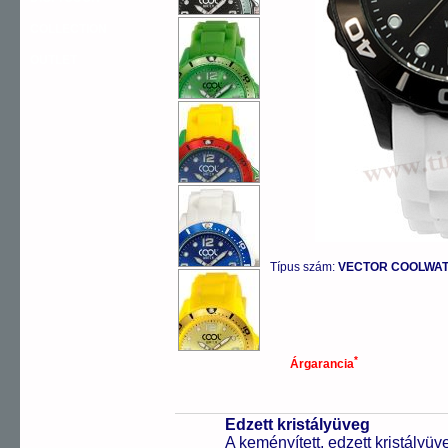
COLLECTION
OUTLET
Típus szám:
VECTOR COOLWATC
*
Árgarancia
Edzett kristályüveg
A keményített, edzett kristályü