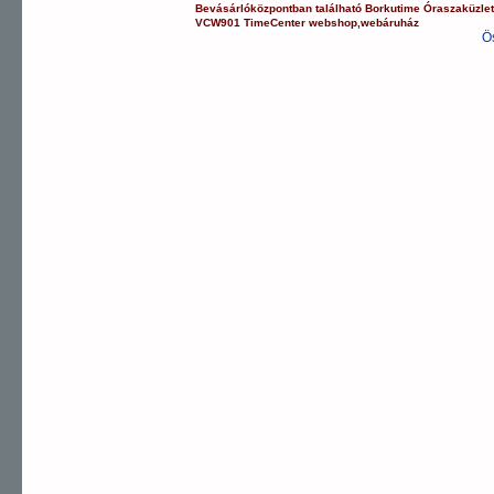
Bevásárlóközpontban
található Borkutime Óraszaküzle
VCW901
TimeCenter webshop
,
webáruház
Ö