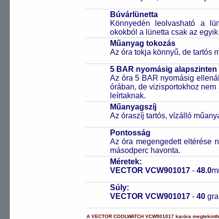
Búvárlünetta
Könnyedén leolvasható a lüne
okokból a lünetta csak az egyik
Műanyag tokozás
Az óra tokja könnyű, de tartós
5 BAR nyomásig alapszinten 
Az óra 5 BAR nyomásig ellenáll
órában, de vizisportokhoz nem
leírtaknak.
Műanyagszíj
Az óraszíj tartós, vízálló műany
Pontosság
Az óra megengedett eltérése n
másodperc havonta.
Méretek:
VECTOR VCW901017
-
48.0
m
Súly:
VECTOR VCW901017
-
40
gr
A
VECTOR COOLWATCH
VCW901017
karóra
megtekinth