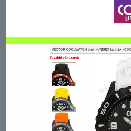
SZERVIZEK
SZAKÜZLETEK
ÚJDONSÁG
V
KIDS
VECTOR COOLWATCH órák
>
UNISEX karórák
>
COO
SMALL
További változatok
JUNIOR
UNISEX
XL
XXL
MULTI
JUNIOR STONES
UNISEX STONES
SLIM
DIGI TOUCH