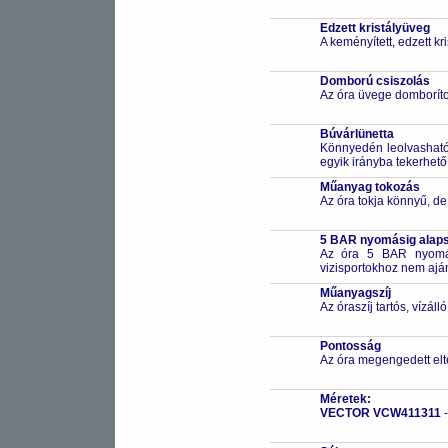
Edzett kristályüveg
A keményített, edzett k
Domború csiszolás
Az óra üvege domborítot
Búvárlünetta
Könnyedén leolvasható 
egyik irányba tekerhető
Műanyag tokozás
Az óra tokja könnyű, de
5 BAR nyomásig alapsz
Az óra 5 BAR nyomási
vizisportokhoz nem ajá
Műanyagszíj
Az óraszíj tartós, vízál
Pontosság
Az óra megengedett elt
Méretek:
VECTOR VCW411311