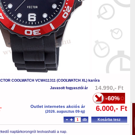
CTOR COOLWATCH VCW411311 (COOLWATCH XL) karóra
14.990,- Ft
Javasolt fogyasztói ár
-60%
Outlet internetes akciós ár
6.000,- Ft
*
a
(2026. augusztus 09-ig)
db
Kosárba tesz
zkedő naptárkorongról leolvasható a nap.