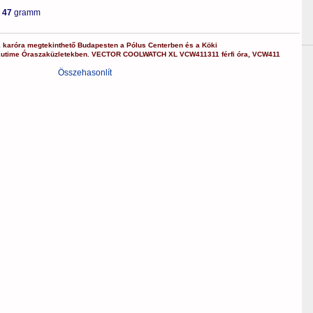
-
47
gramm
1
karóra
megtekinthető Budapesten a
Pólus Centerben
és a
Köki
kutime Óraszaküzletekben.
VECTOR COOLWATCH
XL
VCW411311
férfi óra
,
VCW411
Összehasonlít