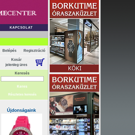
KAPCSOLAT
Belépés
Regisztráció
Kosár
jelenleg üres
Keresés
Részletes keresés
Újdonságaink