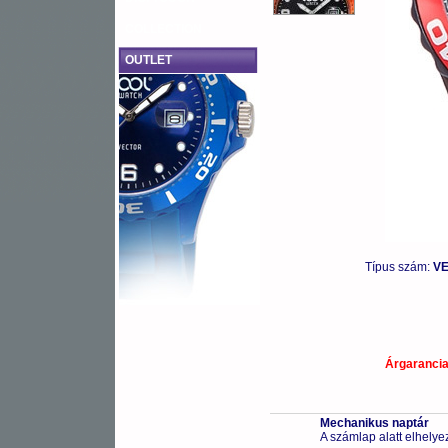
COLLECTION
OUTLET
Típus szám:
VE
Árgaranci
Mechanikus naptár
A számlap alatt elhelye