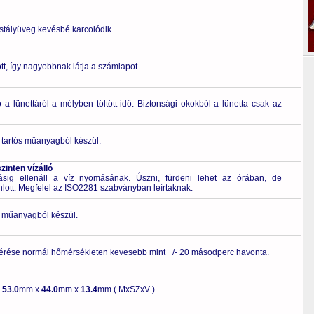
ristályüveg kevésbé karcolódik.
t, így nagyobbnak látja a számlapot.
a lünettáról a mélyben töltött idő. Biztonsági okokból a lünetta csak az
.
 tartós műanyagból készül.
inten vízálló
g ellenáll a víz nyomásának. Úszni, fürdeni lehet az órában, de
nlott. Megfelel az ISO2281 szabványban leírtaknak.
ló műanyagból készül.
érése normál hőmérsékleten kevesebb mint +/- 20 másodperc havonta.
-
53.0
mm x
44.0
mm x
13.4
mm ( MxSZxV )