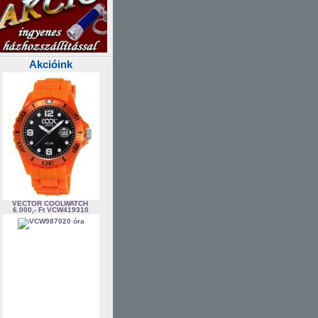
Akcióink
VECTOR COOLWATCH
6.000,- Ft
VCW419310