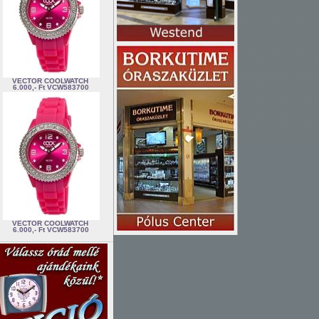
VECTOR COOLWATCH
6.000,- Ft
VCW583700
VECTOR COOLWATCH
6.000,- Ft
VCW583700