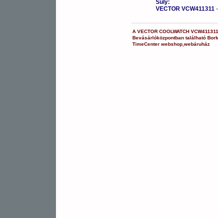
Súly:
VECTOR VCW411311
A
VECTOR COOLWATCH
VCW41131
Bevásárlóközpontban
található Bor
TimeCenter webshop
,
webáruház