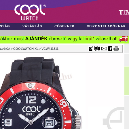
Timecenter
NSÁG
VÁSÁRLÁS
CÉGEKNEK
VISZONTELADÓKNAK
karórák
>
COOLWATCH XL
>
VCW411311