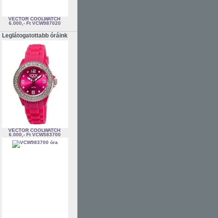
VECTOR COOLWATCH
6.000,- Ft
VCW987020
Leglátogatottabb óráink
VECTOR COOLWATCH
6.000,- Ft
VCW583700