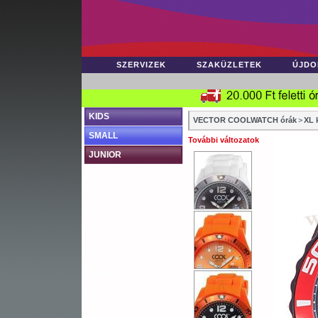
SZERVIZEK
SZAKÜZLETEK
ÚJDO
KIDS
VECTOR COOLWATCH órák
>
XL 
SMALL
További változatok
JUNIOR
UNISEX
XL
XXL
MULTI
JUNIOR STONES
UNISEX STONES
SLIM
DIGI TOUCH