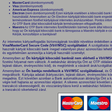
MasterCard
(dombornyomott)
Visa
(dombornyomott)
American Express
(dombornyomott)
Electron
(nem dombornyomott) Ezen kártyák esetében a kibocsátó bank ha
használatát. Amennyiben az Ön Electron kártyáját kibocsátó bank engedél
természetesen fizethet kártyájával internetes áruházunkban. Pontos inform
Az OTP Bank által kibocsátott kártyák természetesen elfogadhatók.
Maestro
Az OTP Bank internetes fizetőfelületén bármely bank által kibocsá
hogy az Ön kártyáját kibocsátó bank is támogassa a Maestro kártyák e-c
Kérjük, konzultáljon a bankjával!
Az internetes kártyaelfogadás biztonságának további növelése érdekében
Visa/MasterCard Secure Code (VbV/MSC) szolgáltatást
. A szolgáltatás 
használt kártyát kibocsátó bank megad valamilyen plusz azonosítási lehető
és egyértelműen azonosítja a kártyát használó személyt.
Amennyiben az
Ön kártyáját kibocsátó banknál nem elérhető a VbV/MSC
fizetési folyamat nem változik. A webáruház átirányítja Önt az OTP oldalár
lejárati dátum, érvényesítési kód), és megtörténik a vásárolt áruk/szolgálta
Amennyiben az
Ön bankja rendelkezik a VbV/MSC szolgáltatással
, és Ö
megváltozik. Kártyája adatait (kártyaszám, lejárati dátum, érvényesítési kó
megadnia. Ezt követően azonban a Bank automatikusan átirányítja Önt a kár
végre kell hajtania az azonosítási eljárást. A sikeres azonosítást követően a
tranzakció sikerességéről, és visszairányításra kerül a webáruházi felület
a tranzakció sikertelenül zárul.