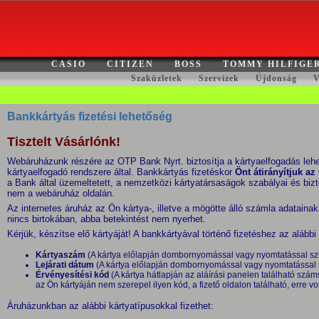
CASIO
CITIZEN
BOSS
TOMMY HILFIGE
Szaküzletek
Szervizek
Újdonság
V
Bankkártyás fizetési lehetőség
Tisztelt Vásárlónk!
Webáruházunk részére az OTP Bank Nyrt. biztosítja a kártyaelfogadás lehe
kártyaelfogadó rendszere által. Bankkártyás fizetéskor
Önt átirányítjuk az
a Bank által üzemeltetett, a nemzetközi kártyatársaságok szabályai és bizto
nem a webáruház oldalán.
Az internetes áruház az Ön kártya-, illetve a mögötte álló számla adatain
nincs birtokában, abba betekintést nem nyerhet.
Kérjük, készítse elő kártyáját! A bankkártyával történő fizetéshez az alább
Kártyaszám
(A kártya előlapján dombornyomással vagy nyomtatással sz
Lejárati dátum
(A kártya előlapján dombornyomással vagy nyomtatással 
Érvényesítési kód
(A kártya hátlapján az aláírási panelen található s
az Ön kártyáján nem szerepel ilyen kód, a fizető oldalon található, erre 
Áruházunkban az alábbi kártyatípusokkal fizethet: